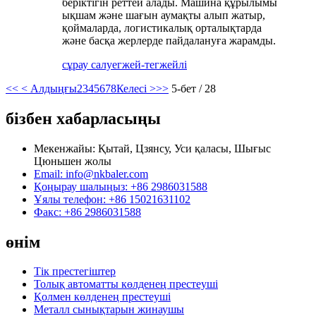
беріктігін реттей алады. Машина құрылымы
ықшам және шағын аумақты алып жатыр,
қоймаларда, логистикалық орталықтарда
және басқа жерлерде пайдалануға жарамды.
сұрау салу
егжей-тегжейлі
<<
< Алдыңғы
2
3
4
5
6
7
8
Келесі >
>>
5-бет / 28
бізбен хабарласыңы
Мекенжайы: Қытай, Цзянсу, Уси қаласы, Шығыс
Цюньшен жолы
Email: info@nkbaler.com
Қоңырау шалыңыз: +86 2986031588
Ұялы телефон: +86 15021631102
Факс: +86 2986031588
өнім
Тік престегіштер
Толық автоматты көлденең престеуші
Қолмен көлденең престеуші
Металл сынықтарын жинаушы