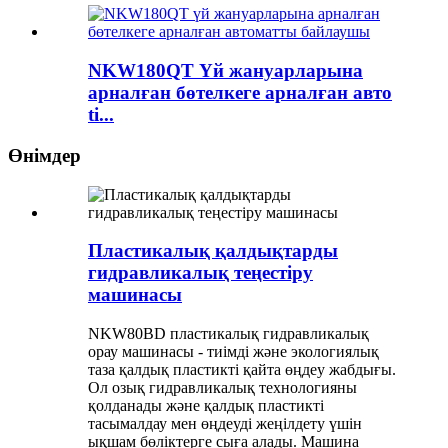
NKW180QT Үй жануарларына
арналған бөтелкеге ​​арналған авто
ti...
Өнімдер
Пластикалық қалдықтарды
гидравликалық теңестіру
машинасы
NKW80BD пластикалық гидравликалық
орау машинасы - тиімді және экологиялық
таза қалдық пластикті қайта өңдеу жабдығы.
Ол озық гидравликалық технологияны
қолданады және қалдық пластикті
тасымалдау мен өңдеуді жеңілдету үшін
ықшам бөліктерге сыға алады. Машина