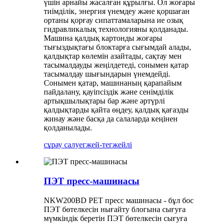
үшін арнайы жасалған құрылғы. Ол жоғары
тиімділік, энергия үнемдеу және қоршаған
ортаны қорғау сипаттамаларына ие озық
гидравликалық технологияны қолданады.
Машина қалдық картонды жоғары
тығыздықтағы блоктарға сығымдай алады,
қалдықтар көлемін азайтады, сақтау мен
тасымалдауды жеңілдетеді, сонымен қатар
тасымалдау шығындарын үнемдейді.
Сонымен қатар, машинаның қарапайым
пайдалану, қауіпсіздік және сенімділік
артықшылықтары бар және әртүрлі
қалдықтарды қайта өңдеу, қалдық қағазды
жинау және басқа да салаларда кеңінен
қолданылады.
сұрау салу
егжей-тегжейлі
ПЭТ пресс-машинасы
NKW200BD PET пресс машинасы - бұл бос
ПЭТ бөтелкесін нығайту блогына сығуға
мүмкіндік беретін ПЭТ бөтелкесін сығуға