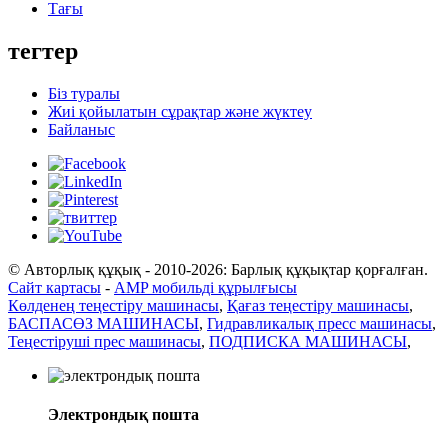
Тағы
тегтер
Біз туралы
Жиі қойылатын сұрақтар және жүктеу
Байланыс
© Авторлық құқық - 2010-2026: Барлық құқықтар қорғалған.
Сайт картасы
-
AMP мобильді құрылғысы
Көлденең теңестіру машинасы
,
Қағаз теңестіру машинасы
,
БАСПАСӨЗ МАШИНАСЫ
,
Гидравликалық пресс машинасы
,
Теңестіруші прес машинасы
,
ПОДПИСКА МАШИНАСЫ
,
Электрондық пошта