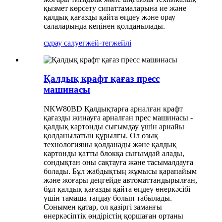
қызмет көрсету сипаттамаларына ие және
қалдық қағазды қайта өңдеу және орау
салаларында кеңінен қолданылады.
сұрау салу
егжей-тегжейлі
Қалдық крафт қағаз пресс
машинасы
NKW80BD Қалдықтарға арналған крафт
қағазды жинауға арналған прес машинасы -
қалдық картонды сығымдау үшін арнайы
қолданылатын құрылғы. Ол озық
технологияны қолданады және қалдық
картонды қатты блокқа сығымдай алады,
сондықтан оны сақтауға және тасымалдауға
болады. Бұл жабдықтың жұмысы қарапайым
және жоғары деңгейде автоматтандырылған,
бұл қалдық қағазды қайта өңдеу өнеркәсібі
үшін тамаша таңдау болып табылады.
Сонымен қатар, ол қазіргі заманғы
өнеркәсіптік өндірістің қоршаған ортаны