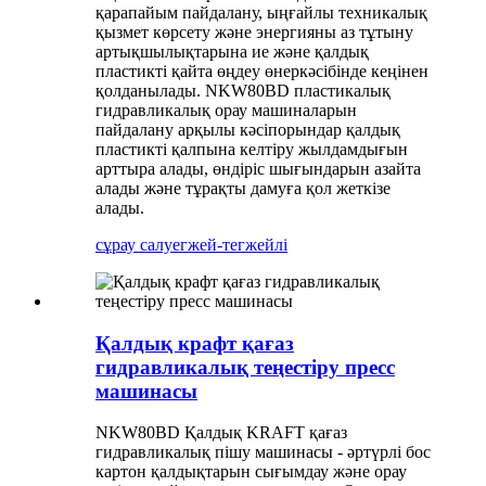
қарапайым пайдалану, ыңғайлы техникалық
қызмет көрсету және энергияны аз тұтыну
артықшылықтарына ие және қалдық
пластикті қайта өңдеу өнеркәсібінде кеңінен
қолданылады. NKW80BD пластикалық
гидравликалық орау машиналарын
пайдалану арқылы кәсіпорындар қалдық
пластикті қалпына келтіру жылдамдығын
арттыра алады, өндіріс шығындарын азайта
алады және тұрақты дамуға қол жеткізе
алады.
сұрау салу
егжей-тегжейлі
Қалдық крафт қағаз
гидравликалық теңестіру пресс
машинасы
NKW80BD Қалдық KRAFT қағаз
гидравликалық пішу машинасы - әртүрлі бос
картон қалдықтарын сығымдау және орау