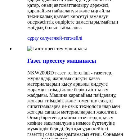
қатар, оның автоматтандыру дәрежесі,
қарапайым пайдалануы және ыңғайлы
техникалық қызмет көрсетуі заманауи
өнеркәсіптік өндірісте алмастырылмайтын
жабдық болып табылады.
сұрау салу
егжей-тегжейлі
Газет пресстеу машинасы
NKW200BD газет тегістегіші - газеттер,
журналдар, жарнама сияқты қағаз
материалдарын қысу арқылы өңдеуге
жарамды тиімді және берік газет қысу
жабдығы. Машина қарапайым пайдалану,
жоғары тиімділік және төмен шу сияқты
сипаттамаларға ие озық технологиялар мен
жоғары сапалы материалдардан жасалған.
Оның бірегей дизайны газеттердің қысу
кезінде зақымдалуына немесе бүктелуіне
мүмкіндік береді, бұл қысудан кейінгі
газеттің сапасын қамтамасыз етеді. Сонымен