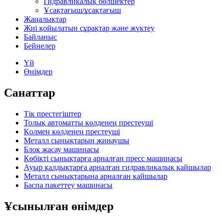
Гидравликалық бөлшектер
Ұсақтағыш/ұсақтағыш
Жаңалықтар
Жиі қойылатын сұрақтар және жүктеу
Байланыс
Бейнелер
Үй
Өнімдер
Санаттар
Тік престегіштер
Толық автоматты көлденең престеуші
Қолмен көлденең престеуші
Металл сынықтарын жинаушы
Блок жасау машинасы
Көбікті сынықтарға арналған пресс машинасы
Ауыр қалдықтарға арналған гидравликалық қайшылар
Металл сынықтарына арналған қайшылар
Баспа пакеттеу машинасы
Ұсынылған өнімдер