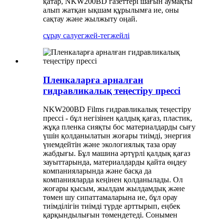
қатар, NKW200BD газеттері шағын аумақты
алып жатқан ықшам құрылымға ие, оны
сақтау және жылжыту оңай.
сұрау салу
егжей-тегжейлі
Пленкаларға арналған
гидравликалық теңестіру прессі
NKW200BD Films гидравликалық теңестіру
прессі - бұл негізінен қалдық қағаз, пластик,
жұқа пленка сияқты бос материалдарды сығу
үшін қолданылатын жоғары тиімді, энергия
үнемдейтін және экологиялық таза орау
жабдығы. Бұл машина әртүрлі қалдық қағаз
зауыттарында, материалдарды қайта өңдеу
компанияларында және басқа да
компанияларда кеңінен қолданылады. Ол
жоғары қысым, жылдам жылдамдық және
төмен шу сипаттамаларына ие, бұл орау
тиімділігін тиімді түрде арттырып, еңбек
қарқындылығын төмендетеді. Сонымен