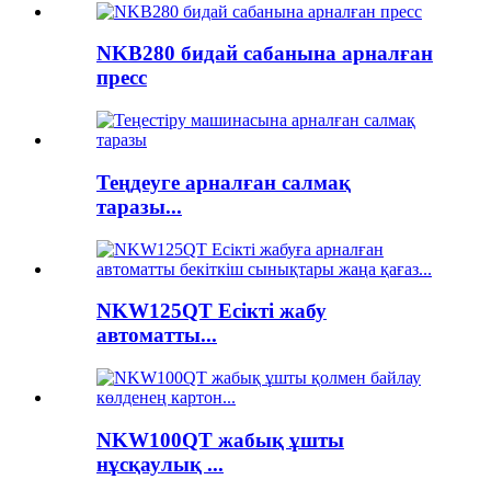
NKB280 бидай сабанына арналған
пресс
Теңдеуге арналған салмақ
таразы...
NKW125QT Есікті жабу
автоматты...
NKW100QT жабық ұшты
нұсқаулық ...