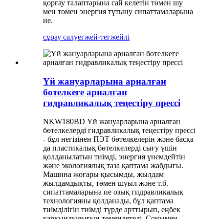
қорғау талаптарына сай келетін төмен шу
мен төмен энергия тұтыну сипаттамаларына
ие.
сұрау салу
егжей-тегжейлі
Үй жануарларына арналған
бөтелкеге ​​арналған
гидравликалық теңестіру прессі
NKW180BD Үй жануарларына арналған
бөтелкелерді гидравликалық теңестіру прессі
- бұл негізінен ПЭТ бөтелкелерін және басқа
да пластикалық бөтелкелерді сығу үшін
қолданылатын тиімді, энергия үнемдейтін
және экологиялық таза қаптама жабдығы.
Машина жоғары қысымды, жылдам
жылдамдықты, төмен шуыл және т.б.
сипаттамаларына ие озық гидравликалық
технологияны қолданады, бұл қаптама
тиімділігін тиімді түрде арттырып, еңбек
қарқындылығын төмендетеді. Сонымен