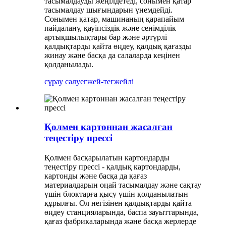
тасымалдауды жеңілдетеді, сонымен қатар
тасымалдау шығындарын үнемдейді.
Сонымен қатар, машинаның қарапайым
пайдалану, қауіпсіздік және сенімділік
артықшылықтары бар және әртүрлі
қалдықтарды қайта өңдеу, қалдық қағазды
жинау және басқа да салаларда кеңінен
қолданылады.
сұрау салу
егжей-тегжейлі
Қолмен картоннан жасалған
теңестіру прессі
Қолмен басқарылатын картондарды
теңестіру прессі - қалдық картондарды,
картонды және басқа да қағаз
материалдарын оңай тасымалдау және сақтау
үшін блоктарға қысу үшін қолданылатын
құрылғы. Ол негізінен қалдықтарды қайта
өңдеу станцияларында, баспа зауыттарында,
қағаз фабрикаларында және басқа жерлерде