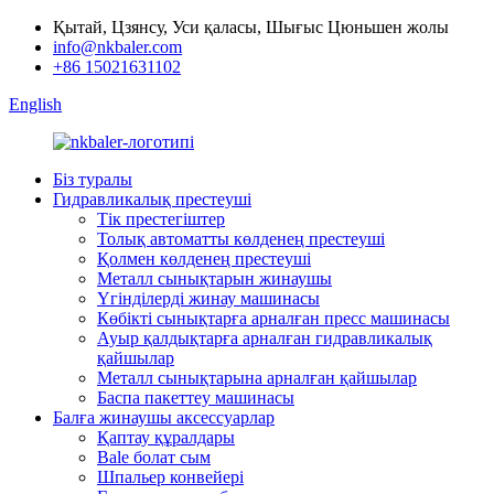
Қытай, Цзянсу, Уси қаласы, Шығыс Цюньшен жолы
info@nkbaler.com
+86 15021631102
English
Біз туралы
Гидравликалық престеуші
Тік престегіштер
Толық автоматты көлденең престеуші
Қолмен көлденең престеуші
Металл сынықтарын жинаушы
Үгінділерді жинау машинасы
Көбікті сынықтарға арналған пресс машинасы
Ауыр қалдықтарға арналған гидравликалық
қайшылар
Металл сынықтарына арналған қайшылар
Баспа пакеттеу машинасы
Балға жинаушы аксессуарлар
Қаптау құралдары
Bale болат сым
Шпальер конвейері