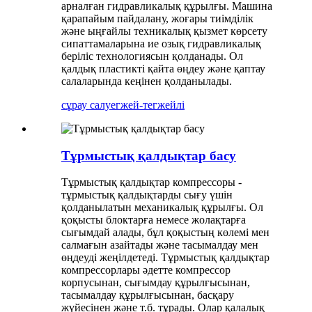
арналған гидравликалық құрылғы. Машина
қарапайым пайдалану, жоғары тиімділік
және ыңғайлы техникалық қызмет көрсету
сипаттамаларына ие озық гидравликалық
беріліс технологиясын қолданады. Ол
қалдық пластикті қайта өңдеу және қаптау
салаларында кеңінен қолданылады.
сұрау салу
егжей-тегжейлі
Тұрмыстық қалдықтар басу
Тұрмыстық қалдықтар компрессоры -
тұрмыстық қалдықтарды сығу үшін
қолданылатын механикалық құрылғы. Ол
қоқысты блоктарға немесе жолақтарға
сығымдай алады, бұл қоқыстың көлемі мен
салмағын азайтады және тасымалдау мен
өңдеуді жеңілдетеді. Тұрмыстық қалдықтар
компрессорлары әдетте компрессор
корпусынан, сығымдау құрылғысынан,
тасымалдау құрылғысынан, басқару
жүйесінен және т.б. тұрады. Олар қалалық