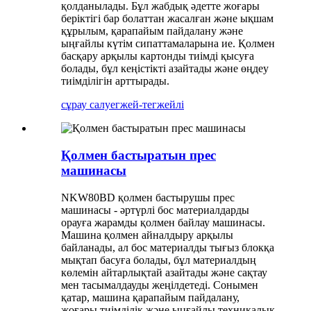
қолданылады. Бұл жабдық әдетте жоғары
беріктігі бар болаттан жасалған және ықшам
құрылым, қарапайым пайдалану және
ыңғайлы күтім сипаттамаларына ие. Қолмен
басқару арқылы картонды тиімді қысуға
болады, бұл кеңістікті азайтады және өңдеу
тиімділігін арттырады.
сұрау салу
егжей-тегжейлі
Қолмен бастыратын прес
машинасы
NKW80BD қолмен бастырушы прес
машинасы - әртүрлі бос материалдарды
орауға жарамды қолмен байлау машинасы.
Машина қолмен айналдыру арқылы
байланады, ал бос материалды тығыз блокқа
мықтап басуға болады, бұл материалдың
көлемін айтарлықтай азайтады және сақтау
мен тасымалдауды жеңілдетеді. Сонымен
қатар, машина қарапайым пайдалану,
жоғары тиімділік және ыңғайлы техникалық