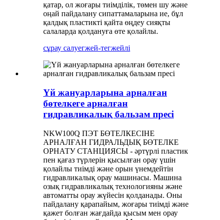
қатар, ол жоғары тиімділік, төмен шу және
оңай пайдалану сипаттамаларына ие, бұл
қалдық пластикті қайта өңдеу сияқты
салаларда қолдануға өте қолайлы.
сұрау салу
егжей-тегжейлі
Үй жануарларына арналған
бөтелкеге ​​арналған
гидравликалық бальзам пресі
NKW100Q ПЭТ БӨТЕЛКЕСІНЕ
АРНАЛҒАН ГИДРАЛЬДЫҚ БӨТЕЛКЕ
ОРНАТУ СТАНЦИЯСЫ - әртүрлі пластик
пен қағаз түрлерін қысылған орау үшін
қолайлы тиімді және орын үнемдейтін
гидравликалық орау машинасы. Машина
озық гидравликалық технологияны және
автоматты орау жүйесін қолданады. Оны
пайдалану қарапайым, жоғары тиімді және
қажет болған жағдайда қысым мен орау