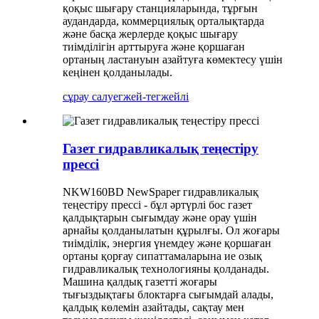
қоқыс шығару станцияларында, тұрғын
аудандарда, коммерциялық орталықтарда
және басқа жерлерде қоқыс шығару
тиімділігін арттыруға және қоршаған
ортаның ластануын азайтуға көмектесу үшін
кеңінен қолданылады.
сұрау салу
егжей-тегжейлі
Газет гидравликалық теңестіру
прессі
NKW160BD NewSpaper гидравликалық
теңестіру прессі - бұл әртүрлі бос газет
қалдықтарын сығымдау және орау үшін
арнайы қолданылатын құрылғы. Ол жоғары
тиімділік, энергия үнемдеу және қоршаған
ортаны қорғау сипаттамаларына ие озық
гидравликалық технологияны қолданады.
Машина қалдық газетті жоғары
тығыздықтағы блоктарға сығымдай алады,
қалдық көлемін азайтады, сақтау мен