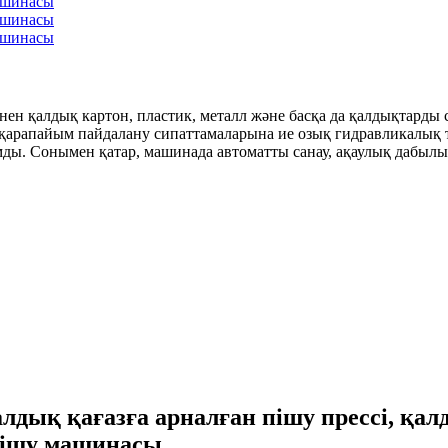
нен қалдық картон, пластик, металл және басқа да қалдықтарды
 қарапайым пайдалану сипаттамаларына ие озық гидравликалы
ы. Сонымен қатар, машинада автоматты санау, ақаулық дабылы си
дық қағазға арналған пішу прессі, қал
пішу машинасы