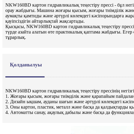
NKW160BD картон гидравликалық теңестіру прессі - бұл негі
орау жабдығы. Машина жоғары қысым, жоғары тиімділік жән
аумақты қамтиды және әртүрлі көлемдегі кәсіпорындарға жара
қауіпсіздігін айтарлықтай жақсартады.
Қысқасы, NKW160BD картон гидравликалық теңестіру прессі -
түрде азайта алатын өте практикалық қаптама жабдығы. Егер 
тұрарлық.
Қолданылуы
NKW160BD картон гидравликалық теңестіру прессінің негізгі
1. Жоғары қысым, жоғары тиімділік және қарапайым пайдала
2. Дизайн ықшам, ауданы шағын және әртүрлі көлемдегі кәсі
3. Оны картон, пластик, металл және басқа да қалдықтарды қ
4. Автоматты санау, ақаулық дабылы және басқа да функциялард