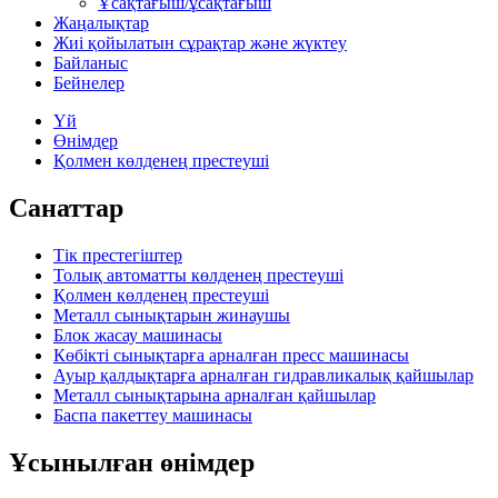
Ұсақтағыш/ұсақтағыш
Жаңалықтар
Жиі қойылатын сұрақтар және жүктеу
Байланыс
Бейнелер
Үй
Өнімдер
Қолмен көлденең престеуші
Санаттар
Тік престегіштер
Толық автоматты көлденең престеуші
Қолмен көлденең престеуші
Металл сынықтарын жинаушы
Блок жасау машинасы
Көбікті сынықтарға арналған пресс машинасы
Ауыр қалдықтарға арналған гидравликалық қайшылар
Металл сынықтарына арналған қайшылар
Баспа пакеттеу машинасы
Ұсынылған өнімдер