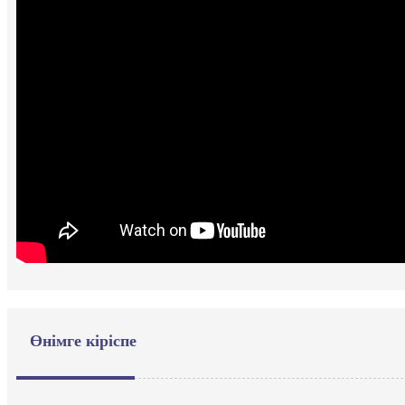
Өнімге кіріспе