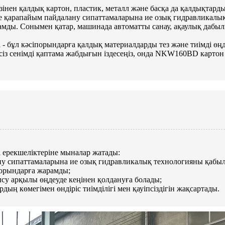
зінен қалдық картон, пластик, металл және басқа да қалдықтард
е қарапайым пайдалану сипаттамаларына ие озық гидравликал
мды. Сонымен қатар, машинада автоматты санау, ақаулық дабылы 
 бұл кәсіпорындарға қалдық материалдарды тез және тиімді өңд
сіз сенімді қаптама жабдығын іздесеңіз, онда NKW160BD картон 
 ерекшеліктеріне мыналар жатады:
ну сипаттамаларына ие озық гидравликалық технологияны қабыл
порындарға жарамды;
ысу арқылы өңдеуде кеңінен қолдануға болады;
ың көмегімен өндіріс тиімділігі мен қауіпсіздігін жақсартады.