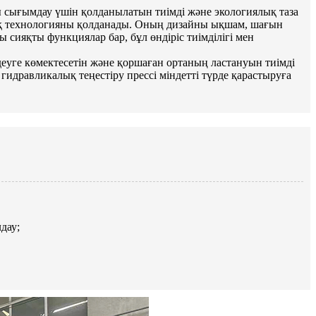
ы сығымдау үшін қолданылатын тиімді және экологиялық таза
ық технологияны қолданады. Оның дизайны ықшам, шағын
сияқты функциялар бар, бұл өндіріс тиімділігі мен
еуге көмектесетін және қоршаған ортаның ластануын тиімді
гидравликалық теңестіру прессі міндетті түрде қарастыруға
дау;