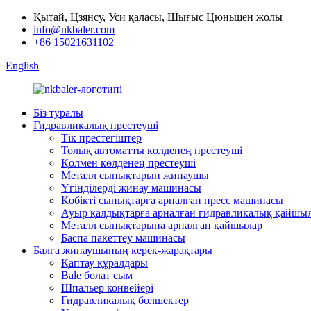
Қытай, Цзянсу, Уси қаласы, Шығыс Цюньшен жолы
info@nkbaler.com
+86 15021631102
English
Біз туралы
Гидравликалық престеуші
Тік престегіштер
Толық автоматты көлденең престеуші
Қолмен көлденең престеуші
Металл сынықтарын жинаушы
Үгінділерді жинау машинасы
Көбікті сынықтарға арналған пресс машинасы
Ауыр қалдықтарға арналған гидравликалық қайшы
Металл сынықтарына арналған қайшылар
Баспа пакеттеу машинасы
Балға жинаушының керек-жарақтары
Қаптау құралдары
Bale болат сым
Шпальер конвейері
Гидравликалық бөлшектер