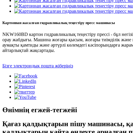
Картоннан жасалған гидравликалық теңестіру пресс машинасы
NKW160BD картон гидравликалық теңестіру прессі - бұл негізі
орау жабдығы. Машина жоғары қысым, жоғары тиімділік және
аумақты қамтиды және әртүрлі көлемдегі кәсіпорындарға жарамд
айтарлықтай жақсартады.
Бізге электрондық пошта жіберіңіз
Өнімнің егжей-тегжейі
Қағаз қалдықтарын пішу машинасы, қал
қалдықтарын қайта өңдеуге арналған 