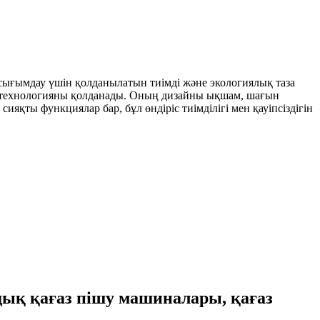
 сығымдау үшін қолданылатын тиімді және экологиялық таза
қ технологияны қолданады. Оның дизайны ықшам, шағын
яқты функциялар бар, бұл өндіріс тиімділігі мен қауіпсіздігін
дық қағаз пішу машиналары, қағаз