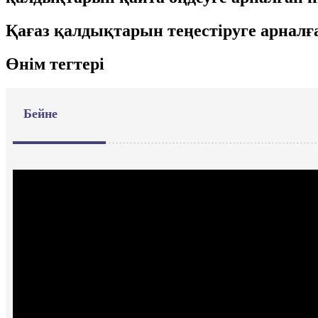
Қағаз қалдықтарын теңестіруге арнал
Өнім тегтері
Бейне