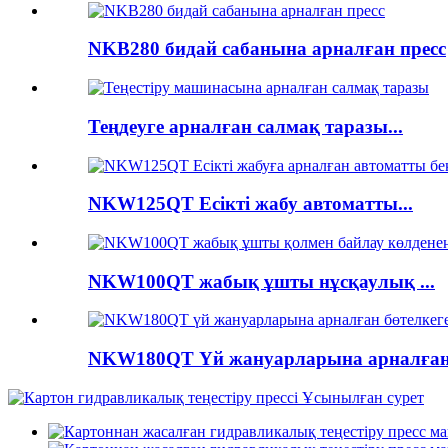
NKB280 бидай сабанына арналған пресс
Теңдеуге арналған салмақ таразы...
NKW125QT Есікті жабу автоматты...
NKW100QT жабық ұшты нұсқаулық ...
NKW180QT Үй жануарларына арналған бөте